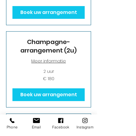
Boek uw arrangement
Champagne-
arrangement (2u)
Meer informatie
2 uur
180
€ 180
euro
Boek uw arrangement
Vrijgezellen / Ladies of
Phone
Email
Facebook
Instagram
Men's night